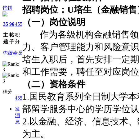
招聘岗位：U培生（金融销售
馅饼
（一）岗位说明
35
96
455
作为各级机构金融销售领域
主
帖
积
题
子
分
力、客户管理能力和风险意识
中级会员
培生入职后，首先安排一定
和工作需要，聘任至对应岗
（二）资格条件
积分
1.国民教育系列全日制大学
455
部留学服务中心的学历学位
发
消
2.以金融、经济、信息技术
息
为主。