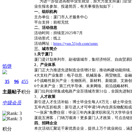
为进一步促进高校毕业生就业，加大力度支持厦门企业引
业生报名参加、投递简历，有关事项告知如下：
一、组织机构
主办单位：厦门市人才服务中心
平台支持：前程无忧
二、活动信息
活动时间：持续至2025年7月
活动形式：线上
活动网址：
https://yun.51job.com/xmrc
三、城市简介
1.关于厦门
厦门是计划单列市、副省级城市，集经济特区、自由贸易
2、产业体系
馅饼
厦门正大力推进先进制造业倍增计划，推动构建动能持续、
4大支柱产业集群：电子信息、机械装备、商贸物流、金
4个战略性新兴产业：生物医药、新材料、新能源、文旅
35
96
455
6个未来产业：第三代半导体、未来网络、前沿战略材料
厦门位列全球集成电路产业百强城市第51位，全国先进制造
主题
帖子
积分
3、
人才政策
新引进人才生活补贴：博士毕业生每人8万元；硕士毕业生
中级会员
五年内五折租房：新引进人才可申请5年内住房实物配租或租
“一张床”免费住宿：毕业三年内来厦求职和见习大学毕业
厦庇五洲客，门纳万顷涛！更多厦门人才政策，可点击链
四、招聘企业
本次活动汇聚近千家优质企业，提供上万个就业岗位，涵
积分