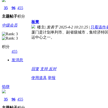
35
96
455
主题
帖子
积分
板凳
中级会员
楼主
|
发表于 2025-4-2 10:21:25
|
只看该作
厦门是计划单列市、副省级城市，集经济特
运中心之一。
积分
455
发消息
回复
支持
反对
使用道具
举报
馅饼
35
96
455
主题
帖子
积分