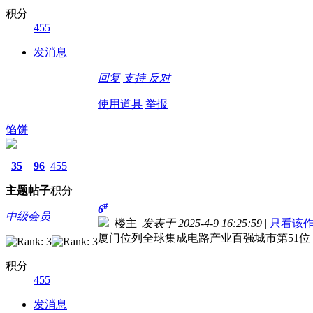
积分
455
发消息
回复
支持
反对
使用道具
举报
馅饼
35
96
455
主题
帖子
积分
#
6
中级会员
楼主
|
发表于 2025-4-9 16:25:59
|
只看该
厦门位列全球集成电路产业百强城市第51位
积分
455
发消息