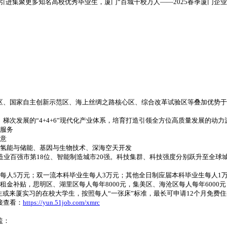
进集聚更多知名高校优秀毕业生，厦门“百城千校万人——2025春季厦门企
区、国家自主创新示范区、海上丝绸之路核心区、综合改革试验区等叠加优势于
梯次发展的“4+4+6”现代化产业体系，培育打造引领全方位高质量发展的动力
融服务
创意
、氢能与储能、基因与生物技术、深海空天开发
业百强市第18位、智能制造城市20强。科技集群、科技强度分别跃升至全球城
每人5万元；双一流本科毕业生每人3万元；其他全日制应届本科毕业生每人1
金补贴，思明区、湖里区每人每年8000元，集美区、海沧区每人每年6000元
生或来厦实习的在校大学生，按照每人“一张床”标准，最长可申请12个月免费
接查看：
https://yun.51job.com/xmrc
盖：