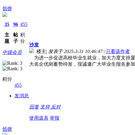
馅饼
35
96
455
主
帖
积
题
子
分
沙发
楼主
|
发表于 2025-3-31 10:46:47
|
只看该作者
中级会员
为进一步促进高校毕业生就业，加大力度支持厦门
大名企优岗蓄势待发，现诚邀广大毕业生报名参
积分
455
发消息
回复
支持
反对
使用道具
举报
馅饼