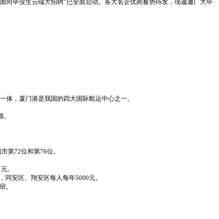
业面向毕业生云端大招聘”已全面启动。各大名企优岗蓄势待发，现诚邀广大毕
一体，厦门港是我国的四大国际航运中心之一。
源。
市第72位和第76位。
万元。
，同安区、翔安区每人每年5000元。
住宿。