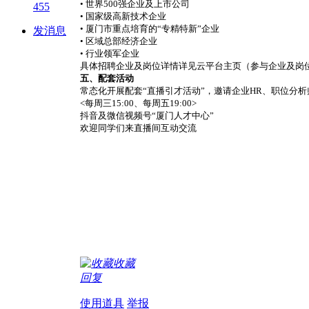
• 世界500强企业及上市公司
455
• 国家级高新技术企业
• 厦门市重点培育的“专精特新”企业
发消息
• 区域总部经济企业
• 行业领军企业
具体招聘企业及岗位详情详见云平台主页（参与企业及岗
五、配套活动
常态化开展配套“直播引才活动”，邀请企业HR、职位分
<每周三15:00、每周五19:00>
抖音及微信视频号“厦门人才中心”
欢迎同学们来直播间互动交流
收藏
回复
使用道具
举报