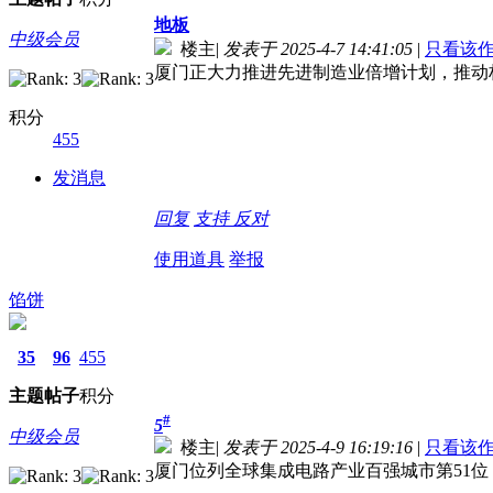
地板
中级会员
楼主
|
发表于 2025-4-7 14:41:05
|
只看该
厦门正大力推进先进制造业倍增计划，推动构
积分
455
发消息
回复
支持
反对
使用道具
举报
馅饼
35
96
455
主题
帖子
积分
#
5
中级会员
楼主
|
发表于 2025-4-9 16:19:16
|
只看该
厦门位列全球集成电路产业百强城市第51位