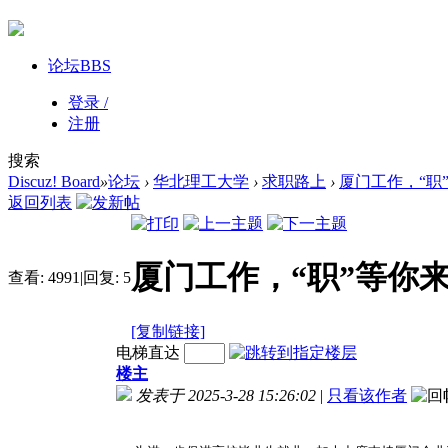
论坛
BBS
登录 /
注册
搜索
Discuz! Board
»
论坛
›
华北理工大学
›
求职路上
›
厦门工作，“职”
返回列表
厦门工作，“职”等你来
查看:
4991
|
回复:
5
[复制链接]
电梯直达
楼主
发表于 2025-3-28 15:26:02
|
只看该作者