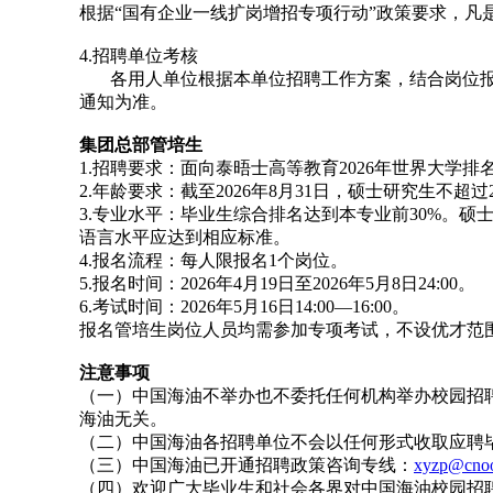
根据“国有企业一线扩岗增招专项行动”政策要求，
4.招聘单位考核
各用人单位根据本单位招聘工作方案，结合岗位报
通知为准。
集团总部管培生
1.招聘要求：面向泰晤士高等教育2026年世界大学排
2.年龄要求：截至2026年8月31日，硕士研究生不超
3.专业水平：毕业生综合排名达到本专业前30%。硕
语言水平应达到相应标准。
4.报名流程：每人限报名1个岗位。
5.报名时间：2026年4月19日至2026年5月8日24:00。
6.考试时间：2026年5月16日14:00—16:00。
报名管培生岗位人员均需参加专项考试，不设优才范
注意事项
（一）中国海油不举办也不委托任何机构举办校园招
海油无关。
（二）中国海油各招聘单位不会以任何形式收取应聘
（三）中国海油已开通招聘政策咨询专线：
xyzp@cnoo
（四）欢迎广大毕业生和社会各界对中国海油校园招聘进行