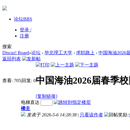
论坛
BBS
登录 /
注册
搜索
Discuz! Board
»
论坛
›
华北理工大学
›
求职路上
›
中国海油202
返回列表
中国海油2026届春季
查看:
705
|
回复:
0
[复制链接]
电梯直达
楼主
发表于 2026-5-6 14:28:38
|
只看该作者
|