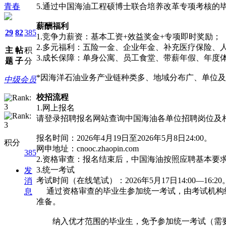
青春
5.通过中国海油工程硕博士联合培养改革专项考核的
薪酬福利
29
82
385
1.竞争力薪资：基本工资+效益奖金+专项即时奖励；
2.多元福利：五险一金、企业年金、补充医疗保险、
主
帖
积
3.成长保障：单身公寓、员工食堂、带薪年假、年度
题
子
分
*因海洋石油业务产业链种类多、地域分布广、单位
中级会员
校招流程
1.网上报名
请登录招聘报名网站查询中国海油各单位招聘岗位及
报名时间：2026年4月19日至2026年5月8日24:00。
积分
网申地址：cnooc.zhaopin.com
385
2.资格审查：报名结束后，中国海油按照应聘基本
3.统一考试
发
考试时间（在线笔试）：2026年5月17日14:00—16:20
消
通过资格审查的毕业生参加统一考试，由考试机构统
息
准备。
纳入优才范围的毕业生，免予参加统一考试（需要