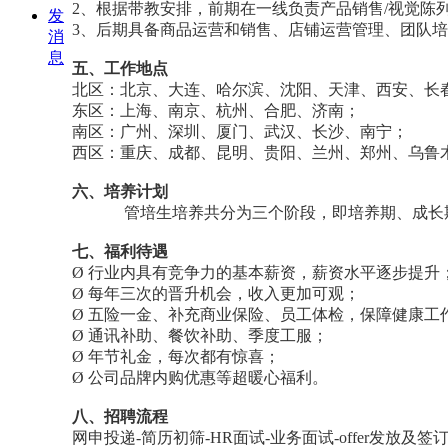
2、根据带教安排，前期在一线负责产品销售/视觉陈
发
3、后期具备商品运营和销售、店铺运营管理、团队
消
息
五、工作地点
北区：北京、大连、哈尔滨、沈阳、天津、西安、长
东区：上海、南京、杭州、合肥、济南；
南区：广州、深圳、厦门、武汉、长沙、南宁；
西区：重庆、成都、昆明、贵阳、兰州、郑州、乌鲁
六、培养计划
管培生培养共分为三个阶段，即培养期、成长期、
七、福利待遇
Ø 行业内具有竞争力的基本薪资，薪资水平逐步提升
Ø 每年三次的晋升机会，收入更加可观；
Ø 五险一金、补充商业保险、员工体检，保障健康工
Ø 通讯补助、餐饮补助、季度工服；
Ø 年节礼金，每次都有惊喜；
Ø 公司品牌内购优惠等超暖心福利。
八、招聘流程
网申投递-简历初筛-HR面试-业务面试-offer发放及签