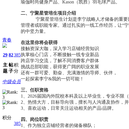
瑜伽时尚健身产品、Kason（凯胜）羽毛球产品。
二、宁聚星管培生项目介绍
宁聚星管培生计划是李宁战略人才储备的重要部分
管理者或职能专家。通过扎实的一线工作经历，让“
的中坚力量。
青春
在这里你将会获得
接触资深大咖，深入学习店铺经营知识
执掌核心门店，不断接触一线专业新品
29
82
385
跨店学习交流，了解不同消费客户群体
主
帖
积
挑战总部职能，获得更广阔的职业发展
题
子
分
还有一群可爱、勤奋、充满激情的导师、伙伴，
一起探索李宁&我的一切可能！
中级会员
三、任职资格
1、2026届国内外院校本科及以上毕业生，专业不限
2、热情大方，目标导向强，擅长与人沟通及协作，
3、喜欢运动，日常关注运动相关的产品/品牌。
积分
四、岗位职责
385
1、作为独立店铺经营者的储备梯队；