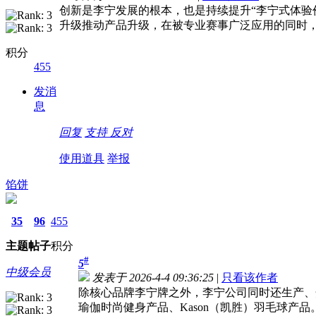
创新是李宁发展的根本，也是持续提升“李宁式体验
升级推动产品升级，在被专业赛事广泛应用的同时
积分
455
发消
息
回复
支持
反对
使用道具
举报
馅饼
35
96
455
主题
帖子
积分
#
5
中级会员
发表于 2026-4-4 09:36:25
|
只看该作者
除核心品牌李宁牌之外，李宁公司同时还生产、开
瑜伽时尚健身产品、Kason（凯胜）羽毛球产品