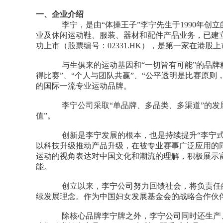
一、企业介绍
李宁，是由“体操王子”李宁先生于1990年创立
业及休闲运动鞋、服装、器材和配件产品业务，已建立
功上市（股票编号：02331.HK），是第一家在港股
与生俱来的运动基因和“一切皆有可能”的品牌精神
得比赛”、“个人与团队共赢”、“公平透明是比赛原
的国际一流专业运动品牌。
李宁公司采取“单品牌、多品类、多渠道”的发展策
值”。
创新是李宁发展的根本，也是持续提升“李宁式体
以科技升级推动产品升级，在被专业赛事广泛应用的
运动的视角表达对中国文化和潮流的理解，积极展示
能。
创立以来，李宁公司努力回馈社会，将负责任的企
续发展理念。作为中国妇女发展基金会的战略合作伙
除核心品牌李宁牌之外，李宁公司同时还生产、开发、