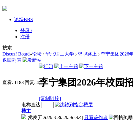
论坛
BBS
登录 /
注册
搜索
Discuz! Board
»
论坛
›
华北理工大学
›
求职路上
›
李宁集团202
返回列表
李宁集团2026年校园
查看:
1188
|
回复:
4
[复制链接]
电梯直达
楼主
发表于 2026-3-30 20:46:43
|
只看该作者