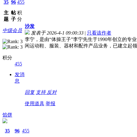
35
96
455
主
帖
积
题
子
分
沙发
中级会员
发表于 2026-4-1 09:00:33
|
只看该作者
李宁，是由“体操王子”李宁先生于1990年创立
闲运动鞋、服装、器材和配件产品业务，已建立起
积分
455
发消
息
回复
支持
反对
使用道具
举报
馅饼
35
96
455