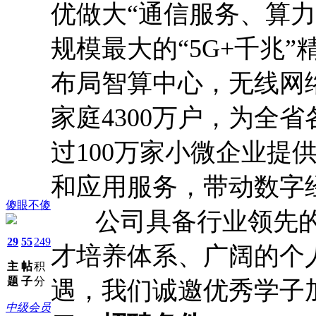
优做大“通信服务、算
规模最大的“5G+千兆
布局智算中心，无线网络
家庭4300万户，为全
过100万家小微企业提
和应用服务，带动数字
傻眼不傻
公司具备行业领先的
29
55
249
才培养体系、广阔的个
主
帖
积
题
子
分
遇，我们诚邀优秀学子
中级会员