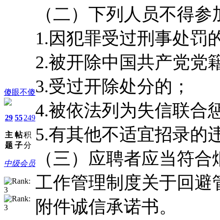
（二）下列人员不得参
1.因犯罪受过刑事处罚
2.被开除中国共产党党
3.受过开除处分的；
傻眼不傻
4.被依法列为失信联合
29
55
249
5.有其他不适宜招录的
主
帖
积
题
子
分
（三）应聘者应当符合
中级会员
工作管理制度关于回避
附件诚信承诺书。