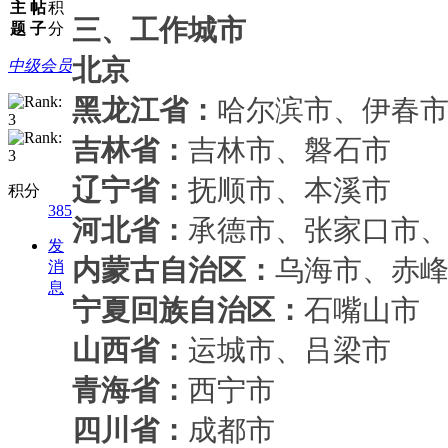
主
帖
积
三
、工作城市
题
子
分
北京
中级会员
黑龙江省：
哈尔滨市、伊春
吉林省：
吉林市、磐石市
辽宁省：
抚顺市、本溪市
积分
385
河北省：
承德市、张家口市
发
内蒙古自治区：
乌海市、赤
消
息
宁夏回族自治区：
石嘴山市
山西省：
运城市、吕梁市
青海省：
西宁市
四川省：
成都市