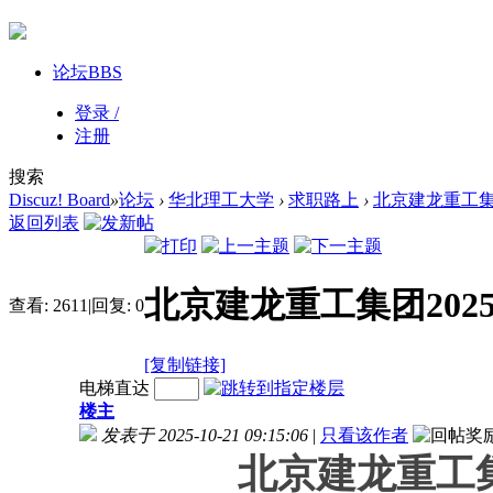
论坛
BBS
登录 /
注册
搜索
Discuz! Board
»
论坛
›
华北理工大学
›
求职路上
›
北京建龙重工集
返回列表
北京建龙重工集团202
查看:
2611
|
回复:
0
[复制链接]
电梯直达
楼主
发表于 2025-10-21 09:15:06
|
只看该作者
北京建龙重工集