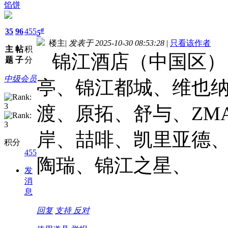
馅饼
#
35
96
455
5
楼主
|
发表于 2025-10-30 08:53:28
|
只看该作者
主
帖
积
锦江酒店（中国区）
题
子
分
中级会员
亭、锦江都城、维也
渡、原拓、舒与、ZM
岸、喆啡、凯里亚德
积分
455
陶瑞、锦江之星、
发
消
息
回复
支持
反对