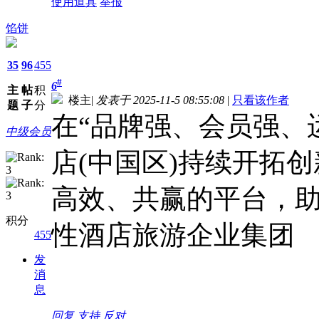
使用道具
举报
馅饼
35
96
455
#
6
主
帖
积
楼主
|
发表于 2025-11-5 08:55:08
|
只看该作者
题
子
分
在“品牌强、会员强、
中级会员
店(中国区)持续开拓
高效、共赢的平台，
积分
性酒店旅游企业集团
455
发
消
息
回复
支持
反对