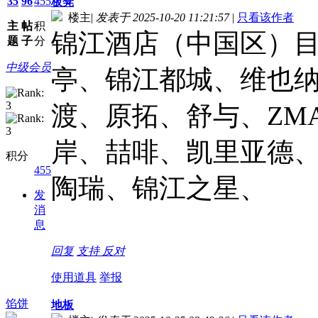
35
96
455
板凳
楼主
|
发表于 2025-10-20 11:21:57
|
只看该作者
主
帖
积
锦江酒店（中国区）
题
子
分
中级会员
亭、锦江都城、维也
渡、原拓、舒与、ZM
岸、喆啡、凯里亚德
积分
455
陶瑞、锦江之星、
发
消
息
回复
支持
反对
使用道具
举报
馅饼
地板