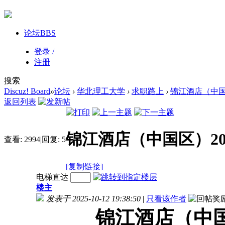
论坛
BBS
登录 /
注册
搜索
Discuz! Board
»
论坛
›
华北理工大学
›
求职路上
›
锦江酒店（中国
返回列表
锦江酒店（中国区）20
查看:
2994
|
回复:
5
[复制链接]
电梯直达
楼主
发表于 2025-10-12 19:38:50
|
只看该作者
锦江酒店（中国