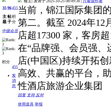
楼主
|
发表于 2025-10-25 08:49:36
|
只看该作者
当前，锦江国际集团
35
96
455
主
帖
积
第二。截至 2024年
题
子
分
中级会员
店超17300 家，客房
在“品牌强、会员强、
店(中国区)持续开拓
积分
455
高效、共赢的平台，
发
消
性酒店旅游企业集团
息
回复
支持
反对
使用道具
举报