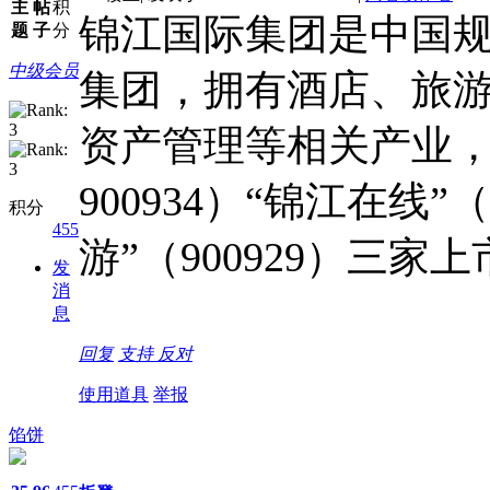
主
帖
积
锦江国际集团是中国
题
子
分
中级会员
集团，拥有酒店、旅
资产管理等相关产业，控
900934）“锦江在线”（
积分
455
游”（900929）三家
发
消
息
回复
支持
反对
使用道具
举报
馅饼