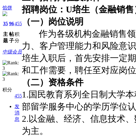
招聘岗位：U培生（金融销售
馅饼
（一）岗位说明
35
96
455
作为各级机构金融销售领域
主
帖
积
题
子
分
力、客户管理能力和风险意识
中级会员
培生入职后，首先安排一定
和工作需要，聘任至对应岗
（二）资格条件
积分
1.国民教育系列全日制大学
455
部留学服务中心的学历学位
发
消
2.以金融、经济、信息技术
息
为主。