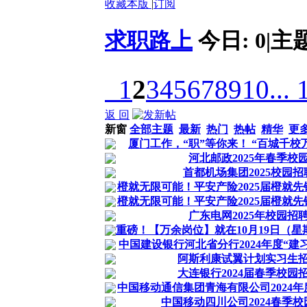
收藏本版
|
订阅
求职路上
今日:
0
|
主
1
2
3
4
5
6
7
8
9
10
... 
返 回
新窗
全部主题
最新
热门
热帖
精华
更
厦门工作，“职”等你来！ “百城千校万
河北邮政2025年春季校
首都机场集团2025校园
橙就无限可能！平安产险2025届橙就
橙就无限可能！平安产险2025届橙就
广东电网2025年校园招
重磅！【万余岗位】就在10月19日（星期六
中国建设银行河北省分行2024年度“建习
阿斯利康试翼计划实习生
大连银行2024届春季校园
中国移动通信集团青海有限公司2024
中国移动四川公司2024春季