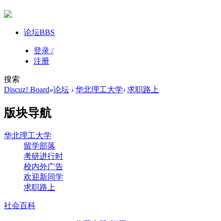
论坛
BBS
登录 /
注册
搜索
Discuz! Board
»
论坛
›
华北理工大学
›
求职路上
版块导航
华北理工大学
留学部落
考研进行时
校内外广告
欢迎新同学
求职路上
社会百科