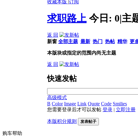
收藏本版
|
订阅
求职路上
今日:
0
|
主
返 回
新窗
全部主题
最新
热门
热帖
精华
更
本版块或指定的范围内尚无主题
返 回
快速发帖
高级模式
B
Color
Image
Link
Quote
Code
Smilies
您需要登录后才可以发帖
登录
|
立即注册
本版积分规则
发表帖子
购车帮助