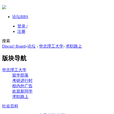
论坛
BBS
登录 /
注册
搜索
Discuz! Board
»
论坛
›
华北理工大学
›
求职路上
版块导航
华北理工大学
留学部落
考研进行时
校内外广告
欢迎新同学
求职路上
社会百科